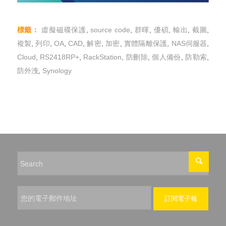
標籤：
虛擬磁碟保護
,
source code
,
群暉
,
優碩
,
輸出
,
截圖
,
複製
,
列印
,
OA
,
CAD
,
解密
,
加密
,
實體隔離保護
,
NAS伺服器
,
Cloud
,
RS2418RP+
,
RackStation
,
防刪除
,
個人備份
,
防勒索
,
防外洩
,
Synology