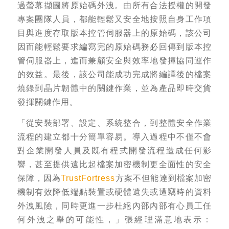
過螢幕擷圖將原始碼外洩。由所有合法授權的開發
專案團隊人員，都能輕鬆又安全地按照自身工作項
目與進度存取版本控管伺服器上的原始碼，該公司
因而能輕鬆要求編寫完的原始碼務必回傳到版本控
管伺服器上，進而兼顧安全與效率地發揮協同運作
的效益。最後，該公司能成功完成將編譯後的檔案
燒錄到晶片韌體中的關鍵作業，並為產品即時交貨
發揮關鍵作用。
「從安裝部署、設定、系統整合，到整體安全作業
流程的建立都十分簡單容易。導入過程中不僅不會
對企業開發人員及既有程式開發流程造成任何影
響，甚至提供遠比起檔案加密機制更全面性的安全
保障，因為
TrustFortress
方案不但能達到檔案加密
機制有效降低端點裝置或硬體遺失或遭竊時的資料
外洩風險，同時更進一步杜絕內部內部有心員工任
何外洩之舉的可能性，」張經理滿意地表示：