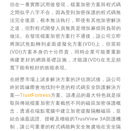
但在一番實際試用後發現，檔案加密方案與程式碼
之間似乎八字不合，因為受到加密保護的程式碼無
法完全復原，根本無法執行，即使有其他加密解決
之道，但對程式開發人員無異是增加麻煩與負荷的
做法。在發現檔案加密方案行不通後，該公司立即
將測試焦點轉到桌面虛擬化方案(VDI)上，但當前
(VDI)方案本身仍十分昂貴，同時企業可能要重新
佈建更好的網路基礎設施，才能讓(VDI)在充足頻
寬下能有較好的效能表現。
在經歷市場上諸多解決方案的評估測試後，該公司
終於因緣際會地找到中意的程式碼安全防護解決方
案—
TrustFortress
方案。該產品的最大特色就是採
取與傳統檔案加密方案截然不同的磁區加密保護概
念，透過在端點電腦中建立加密虛擬隔離磁區，並
結合涵蓋認證、授權及稽核的TrustView 3A防護機
制，讓公司重要的程式碼能夠安全無虞地在安全隔