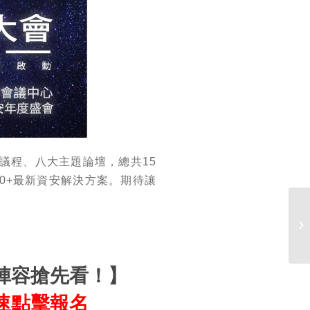
議程、八大主題論壇，總共15
0+最新資安解決方案。期待讓
陣容搶先看！】
速點擊報名