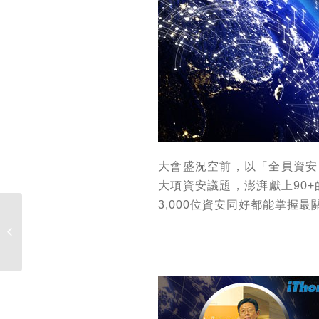
大會盛況空前，以「全員資安
大項資安議題，澎湃獻上90
3,000位資安同好都能掌握
【分享】台北市政府出
大包！負責管理7萬多名
北市府公�...